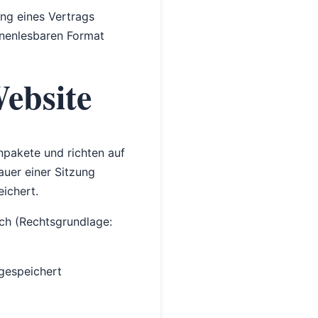
ung eines Vertrags
hinenlesbaren Format
Website
npakete und richten auf
uer einer Sitzung
ichert.
ich (Rechtsgrundlage:
 gespeichert